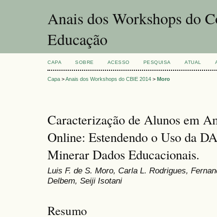
Anais dos Workshops do Co
Educação
CAPA
SOBRE
ACESSO
PESQUISA
ATUAL
Capa
>
Anais dos Workshops do CBIE 2014
>
Moro
Caracterização de Alunos em Am
Online: Estendendo o Uso da 
Minerar Dados Educacionais.
Luis F. de S. Moro, Carla L. Rodrigues, Ferna
Delbem, Seiji Isotani
Resumo