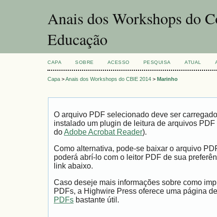
Anais dos Workshops do Co
Educação
CAPA
SOBRE
ACESSO
PESQUISA
ATUAL
Capa
>
Anais dos Workshops do CBIE 2014
>
Marinho
O arquivo PDF selecionado deve ser carregad
instalado um plugin de leitura de arquivos PDF
do
Adobe Acrobat Reader
).
Como alternativa, pode-se baixar o arquivo PD
poderá abrí-lo com o leitor PDF de sua preferên
link abaixo.
Caso deseje mais informações sobre como impri
PDFs, a Highwire Press oferece uma página d
PDFs
bastante útil.