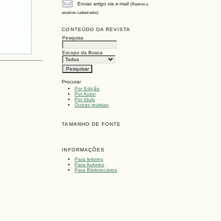
Enviar artigo via e-mail
(Restrito a
usuários cadastrados)
CONTEÚDO DA REVISTA
Pesquisa
Escopo da Busca
Procurar
Por Edição
Por Autor
Por título
Outras revistas
TAMANHO DE FONTE
INFORMAÇÕES
Para leitores
Para Autores
Para Bibliotecários