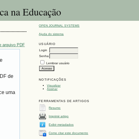
ica na Educação
OPEN JOURNAL SYSTEMS
Ajuda do sistema
USUÁRIO
e arquivo PDF
Login
Senha
de
Lembrar usuário
PDF de
NOTIFICAÇÕES
Visualizar
Assinar
ece uma
FERRAMENTAS DE ARTIGOS
Resumo
Imprimir artigo
Exibir metadados
Como citar este documento