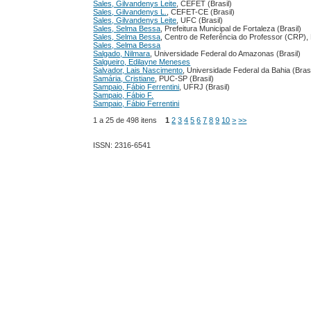
Sales, Gilvandenys Leite
, CEFET (Brasil)
Sales, Gilvandenys L.
, CEFET-CE (Brasil)
Sales, Gilvandenys Leite
, UFC (Brasil)
Sales, Selma Bessa
, Prefeitura Municipal de Fortaleza (Brasil)
Sales, Selma Bessa
, Centro de Referência do Professor (CRP),
Sales, Selma Bessa
Salgado, Nilmara
, Universidade Federal do Amazonas (Brasil)
Salgueiro, Edilayne Meneses
Salvador, Lais Nascimento
, Universidade Federal da Bahia (Brasi
Samária, Cristiane
, PUC-SP (Brasil)
Sampaio, Fábio Ferrentini
, UFRJ (Brasil)
Sampaio, Fábio F.
Sampaio, Fábio Ferrentini
1 a 25 de 498 itens
1
2
3
4
5
6
7
8
9
10
>
>>
ISSN: 2316-6541