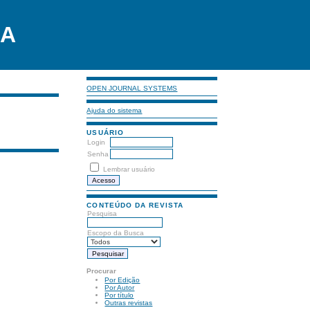
LA
OPEN JOURNAL SYSTEMS
Ajuda do sistema
USUÁRIO
Login
Senha
Lembrar usuário
CONTEÚDO DA REVISTA
Pesquisa
Escopo da Busca
Procurar
Por Edição
Por Autor
Por título
Outras revistas