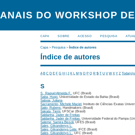
ANAIS DO WORKSHOP DE
CAPA
SOBRE
ACESSO
PESQUISA
ATUA
Capa
>
Pesquisa
>
Índice de autores
Índice de autores
A
B
C
D
E
F
G
H
I
J
K
L
M
N
O
P
Q
R
S
T
U
V
W
X
Y
Z
Toda(o)
S
S., Raquel Almeida F.
, UFC (Brasil)
Saba, Hugo
, Universidade do Estado da Bahia (Brasil)
Saboia, Juliana
Sacramento, Michele Maciel
, Instituto de Ciências Exatas Univ
Saito, Rubens
, Handmakers (Brasil)
Sakata, Tiemi
, UFSCar (Brasil)
Saldanha, Jader de Freitas
Saldanha, Jader de Freitas
, Universidade Federal do Pampa (Un
Saleme, Samira Bissoli
, UFES (Brasil)
Sales, Gilvandenys L.
Sales, Gilvandenys Leite
, IFCE (Brasil)
Sales, Gilvandenys L.
, UFC (Brasil)