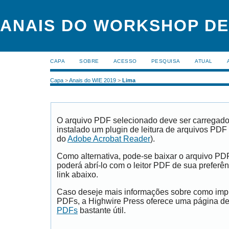
ANAIS DO WORKSHOP DE
CAPA
SOBRE
ACESSO
PESQUISA
ATUAL
Capa
>
Anais do WIE 2019
>
Lima
O arquivo PDF selecionado deve ser carregad
instalado um plugin de leitura de arquivos PDF
do
Adobe Acrobat Reader
).
Como alternativa, pode-se baixar o arquivo PD
poderá abrí-lo com o leitor PDF de sua preferên
link abaixo.
Caso deseje mais informações sobre como impri
PDFs, a Highwire Press oferece uma página d
PDFs
bastante útil.