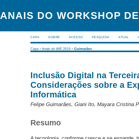
ANAIS DO WORKSHOP DE
CAPA
SOBRE
ACESSO
PESQUISA
ATUAL
Capa
>
Anais do WIE 2019
>
Guimarães
Inclusão Digital na Terceir
Considerações sobre a Ex
Informática
Felipe Guimarães, Giani Ito, Mayara Cristina
Resumo
A tecnologia, conforme cresce e se expande, t