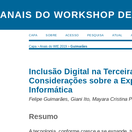
ANAIS DO WORKSHOP DE
CAPA
SOBRE
ACESSO
PESQUISA
ATUAL
Capa
>
Anais do WIE 2019
>
Guimarães
Inclusão Digital na Terceir
Considerações sobre a Ex
Informática
Felipe Guimarães, Giani Ito, Mayara Cristina
Resumo
A tecnologia, conforme cresce e se expande, t