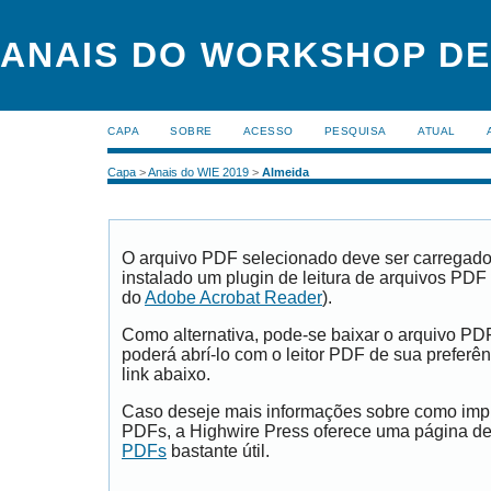
ANAIS DO WORKSHOP DE
CAPA
SOBRE
ACESSO
PESQUISA
ATUAL
Capa
>
Anais do WIE 2019
>
Almeida
O arquivo PDF selecionado deve ser carregad
instalado um plugin de leitura de arquivos PDF
do
Adobe Acrobat Reader
).
Como alternativa, pode-se baixar o arquivo PD
poderá abrí-lo com o leitor PDF de sua preferên
link abaixo.
Caso deseje mais informações sobre como impri
PDFs, a Highwire Press oferece uma página d
PDFs
bastante útil.