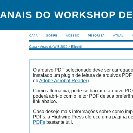
ANAIS DO WORKSHOP DE
CAPA
SOBRE
ACESSO
PESQUISA
ATUAL
Capa
>
Anais do WIE 2019
>
Riboldi
O arquivo PDF selecionado deve ser carregad
instalado um plugin de leitura de arquivos PDF
do
Adobe Acrobat Reader
).
Como alternativa, pode-se baixar o arquivo PD
poderá abrí-lo com o leitor PDF de sua preferên
link abaixo.
Caso deseje mais informações sobre como impri
PDFs, a Highwire Press oferece uma página d
PDFs
bastante útil.