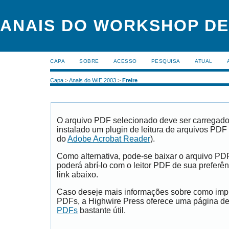
ANAIS DO WORKSHOP DE
CAPA
SOBRE
ACESSO
PESQUISA
ATUAL
Capa
>
Anais do WIE 2003
>
Freire
O arquivo PDF selecionado deve ser carregad
instalado um plugin de leitura de arquivos PDF
do
Adobe Acrobat Reader
).
Como alternativa, pode-se baixar o arquivo PD
poderá abrí-lo com o leitor PDF de sua preferên
link abaixo.
Caso deseje mais informações sobre como impri
PDFs, a Highwire Press oferece uma página d
PDFs
bastante útil.