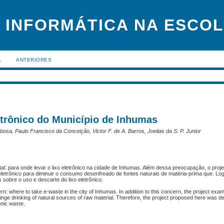
 INFORMÁTICA NA ESCO
L
ANTERIORES
etrônico do Município de Inhumas
bosa, Paulo Francisco da Conceição, Victor F. de A. Barros, Joelias da S. P. Junior
: para onde levar o lixo eletrônico na cidade de Inhumas. Além dessa preocupação, o proj
eletrônico para diminuir o consumo desenfreado de fontes naturais de matéria-prima que. Logo
sobre o uso e descarte do lixo eletrônico.
rn: where to take e-waste in the city of Inhumas. In addition to this concern, the project ex
binge drinking of natural sources of raw material. Therefore, the project proposed here was d
onic waste.