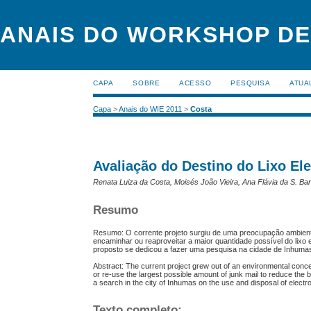
ANAIS DO WORKSHOP DE
CAPA
SOBRE
ACESSO
PESQUISA
ATUA
Capa
>
Anais do WIE 2011
>
Costa
Avaliação do Destino do Lixo El
Renata Luiza da Costa, Moisés João Vieira, Ana Flávia da S. Bar
Resumo
Resumo: O corrente projeto surgiu de uma preocupação ambiental
encaminhar ou reaproveitar a maior quantidade possível do lixo 
proposto se dedicou a fazer uma pesquisa na cidade de Inhumas 
Abstract: The current project grew out of an environmental conce
or re-use the largest possible amount of junk mail to reduce the 
a search in the city of Inhumas on the use and disposal of electr
Texto completo: