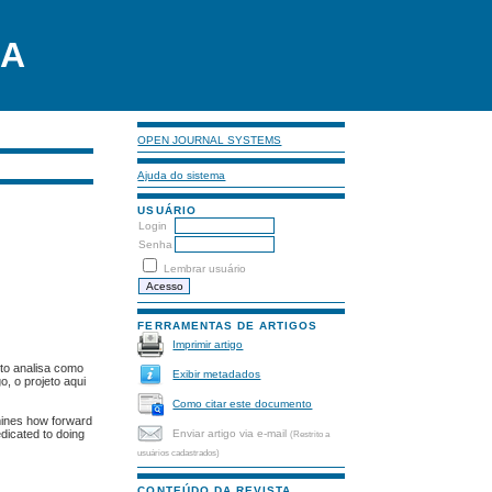
LA
OPEN JOURNAL SYSTEMS
Ajuda do sistema
USUÁRIO
Login
Senha
Lembrar usuário
FERRAMENTAS DE ARTIGOS
Imprimir artigo
eto analisa como
Exibir metadados
, o projeto aqui
Como citar este documento
amines how forward
Enviar artigo via e-mail
edicated to doing
(Restrito a
usuários cadastrados)
CONTEÚDO DA REVISTA