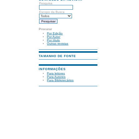
Pesquisa
Escopo da Busca
Procurar
Por Edição
Por Autor
Por título
Outras revistas
TAMANHO DE FONTE
INFORMAÇÕES
Para leitores
Para Autores
Para Bibliotecários