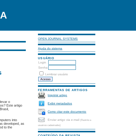
LA
OPEN JOURNAL SYSTEMS
Ajuda do sistema
USUÁRIO
Login
Senha
s
Lembrar usuário
FERRAMENTAS DE ARTIGOS
Imprimir artigo
levar o
Exibir metadados
os? Este artigo
rasil,
Como citar este documento
Enviar artigo via e-mail
mputers into
(Restrito a
was developed, as
usuários cadastrados)
ed to the
CONTEÚDO DA REVISTA