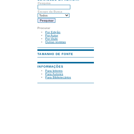
Pesquisa
Escopo da Busca
Procurar
Por Edição
Por Autor
Por título
Outras revistas
TAMANHO DE FONTE
INFORMAÇÕES
Para leitores
Para Autores
Para Bibliotecários