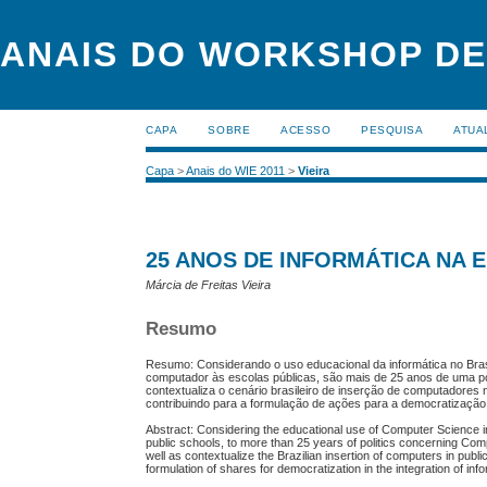
ANAIS DO WORKSHOP DE
CAPA
SOBRE
ACESSO
PESQUISA
ATUA
Capa
>
Anais do WIE 2011
>
Vieira
25 ANOS DE INFORMÁTICA NA E
Márcia de Freitas Vieira
Resumo
Resumo: Considerando o uso educacional da informática no Brasil
computador às escolas públicas, são mais de 25 anos de uma po
contextualiza o cenário brasileiro de inserção de computadores 
contribuindo para a formulação de ações para a democratização
Abstract: Considering the educational use of Computer Science in 
public schools, to more than 25 years of politics concerning Com
well as contextualize the Brazilian insertion of computers in public
formulation of shares for democratization in the integration of i