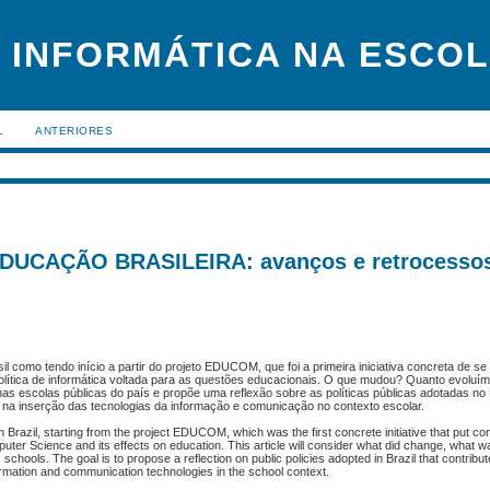
 INFORMÁTICA NA ESCO
L
ANTERIORES
DUCAÇÃO BRASILEIRA: avanços e retrocesso
 como tendo início a partir do projeto EDUCOM, que foi a primeira iniciativa concreta de se 
lítica de informática voltada para as questões educacionais. O que mudou? Quanto evoluím
nas escolas públicas do país e propõe uma reflexão sobre as políticas públicas adotadas no B
 na inserção das tecnologias da informação e comunicação no contexto escolar.
Brazil, starting from the project EDUCOM, which was the first concrete initiative that put co
puter Science and its effects on education. This article will consider what did change, what 
 schools. The goal is to propose a reflection on public policies adopted in Brazil that contribut
nformation and communication technologies in the school context.