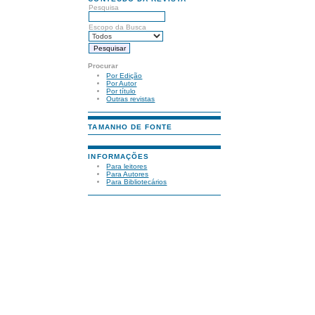
Pesquisa
Escopo da Busca
Procurar
Por Edição
Por Autor
Por título
Outras revistas
TAMANHO DE FONTE
INFORMAÇÕES
Para leitores
Para Autores
Para Bibliotecários