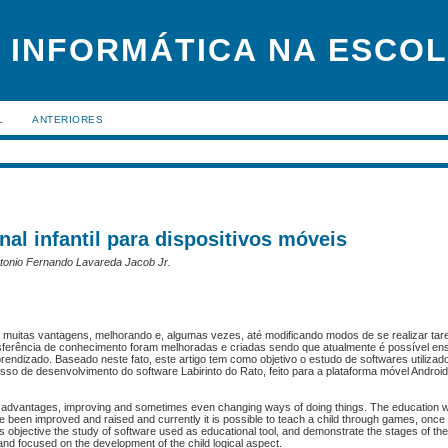
 INFORMÁTICA NA ESCO
L
ANTERIORES
nal infantil para dispositivos móveis
Antonio Fernando Lavareda Jacob Jr.
 muitas vantagens, melhorando e, algumas vezes, até modificando modos de se realizar tar
sferência de conhecimento foram melhoradas e criadas sendo que atualmente é possível en
rendizado. Baseado neste fato, este artigo tem como objetivo o estudo de softwares utiliza
so de desenvolvimento do software Labirinto do Rato, feito para a plataforma móvel Android
 advantages, improving and sometimes even changing ways of doing things. The education wa
e been improved and raised and currently it is possible to teach a child through games, onc
s as objective the study of software used as educational tool, and demonstrate the stages of t
nd focused on the development of the child logical aspect.