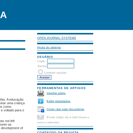
LA
OPEN JOURNAL SYSTEMS
Ajuda do sistema
USUÁRIO
Login
Senha
Lembrar usuário
FERRAMENTAS DE ARTIGOS
Imprimir artigo
efas. A educação
Exibir metadados
sinar uma criança
dos como
Como citar este documento
 e voltado para o
Enviar artigo via e-mail
(Restrito a
s not left
usuários cadastrados)
e seen as
he development of
CONTEÚDO DA REVISTA