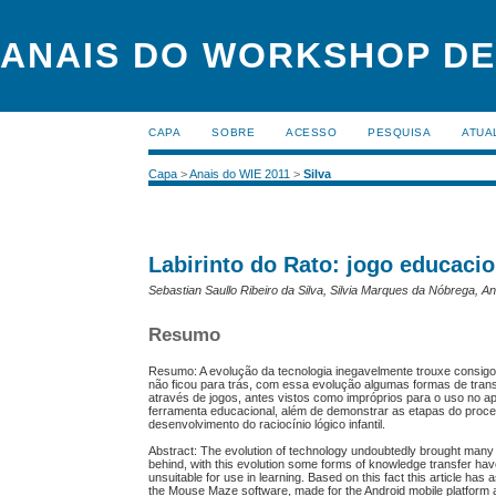
ANAIS DO WORKSHOP DE
CAPA
SOBRE
ACESSO
PESQUISA
ATUA
Capa
>
Anais do WIE 2011
>
Silva
Labirinto do Rato: jogo educacio
Sebastian Saullo Ribeiro da Silva, Silvia Marques da Nóbrega, 
Resumo
Resumo: A evolução da tecnologia inegavelmente trouxe consigo
não ficou para trás, com essa evolução algumas formas de tran
através de jogos, antes vistos como impróprios para o uso no ap
ferramenta educacional, além de demonstrar as etapas do proces
desenvolvimento do raciocínio lógico infantil.
Abstract: The evolution of technology undoubtedly brought many
behind, with this evolution some forms of knowledge transfer hav
unsuitable for use in learning. Based on this fact this article ha
the Mouse Maze software, made for the Android mobile platform a