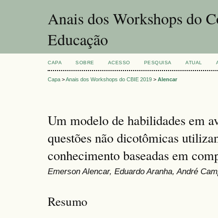
Anais dos Workshops do Co
Educação
CAPA
SOBRE
ACESSO
PESQUISA
ATUAL
Capa
>
Anais dos Workshops do CBIE 2019
>
Alencar
Um modelo de habilidades em av
questões não dicotômicas utiliza
conhecimento baseadas em comp
Emerson Alencar, Eduardo Aranha, André Ca
Resumo