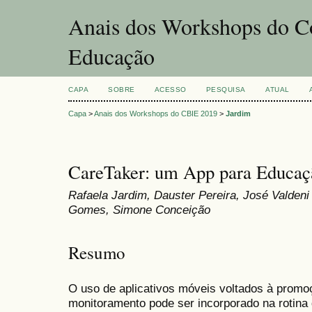
Anais dos Workshops do Co
Educação
CAPA
SOBRE
ACESSO
PESQUISA
ATUAL
Capa
>
Anais dos Workshops do CBIE 2019
>
Jardim
CareTaker: um App para Educa
Rafaela Jardim, Dauster Pereira, José Valden
Gomes, Simone Conceição
Resumo
O uso de aplicativos móveis voltados à prom
monitoramento pode ser incorporado na rotina 