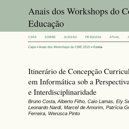
Anais dos Workshops do Co
Educação
CAPA
SOBRE
ACESSO
PESQUISA
ATUAL
Capa
>
Anais dos Workshops do CBIE 2019
>
Costa
Itinerário de Concepção Curricu
em Informática sob a Perspectiva
e Interdisciplinaridade
Bruno Costa, Alberto Filho, Caio Lamas, Ely Se
Leonardo Nardi, Marcel de Amorim, Patrícia Gr
Ferreira, Werusca Pinto