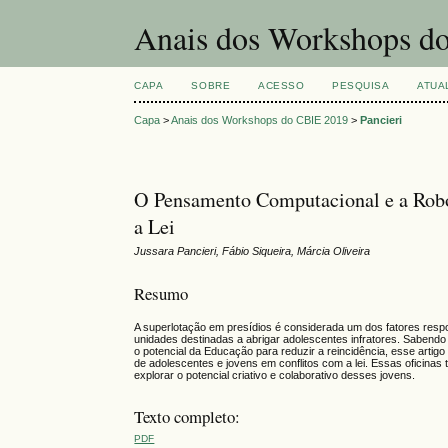
Anais dos Workshops do
CAPA
SOBRE
ACESSO
PESQUISA
ATUA
Capa
>
Anais dos Workshops do CBIE 2019
>
Pancieri
O Pensamento Computacional e a Robó
a Lei
Jussara Pancieri, Fábio Siqueira, Márcia Oliveira
Resumo
A superlotação em presídios é considerada um dos fatores respon
unidades destinadas a abrigar adolescentes infratores. Sabendo
o potencial da Educação para reduzir a reincidência, esse arti
de adolescentes e jovens em conflitos com a lei. Essas oficina
explorar o potencial criativo e colaborativo desses jovens.
Texto completo:
PDF