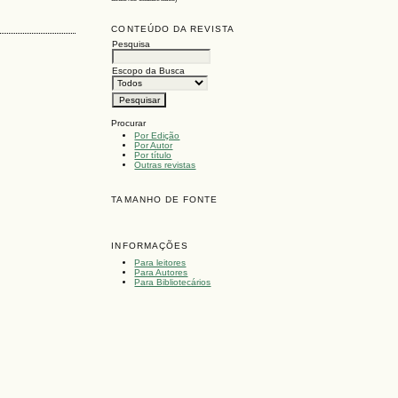
CONTEÚDO DA REVISTA
Pesquisa
Escopo da Busca
Procurar
Por Edição
Por Autor
Por título
Outras revistas
TAMANHO DE FONTE
INFORMAÇÕES
Para leitores
Para Autores
Para Bibliotecários