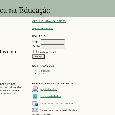
ica na Educação
OPEN JOURNAL SYSTEMS
Ajuda do sistema
USUÁRIO
Login
Senha
itos com
Lembrar usuário
NOTIFICAÇÕES
Visualizar
Assinar
FERRAMENTAS DE ARTIGOS
inclusive nas
a e considerando
Imprimir artigo
to socioeducativo
de robótica e
Exibir metadados
Como citar este documento
Enviar artigo via e-mail
(Restrito a
usuários cadastrados)