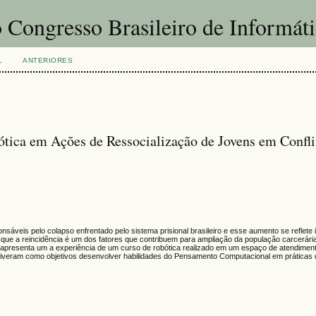
 Congresso Brasileiro de Informát
L
ANTERIORES
tica em Ações de Ressocialização de Jovens em Confl
sáveis pelo colapso enfrentado pelo sistema prisional brasileiro e esse aumento se reflete 
 que a reincidência é um dos fatores que contribuem para ampliação da população carcerári
go apresenta um a experiência de um curso de robótica realizado em um espaço de atendimen
s tiveram como objetivos desenvolver habilidades do Pensamento Computacional em práticas 