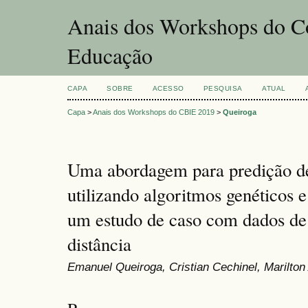
Anais dos Workshops do Co
Educação
CAPA
SOBRE
ACESSO
PESQUISA
ATUAL
Capa
>
Anais dos Workshops do CBIE 2019
>
Queiroga
Uma abordagem para predição de
utilizando algoritmos genéticos 
um estudo de caso com dados de
distância
Emanuel Queiroga, Cristian Cechinel, Marilton