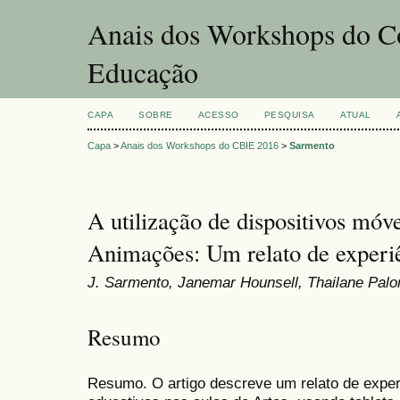
Anais dos Workshops do Co
Educação
CAPA
SOBRE
ACESSO
PESQUISA
ATUAL
Capa
>
Anais dos Workshops do CBIE 2016
>
Sarmento
A utilização de dispositivos móv
Animações: Um relato de experi
J. Sarmento, Janemar Hounsell, Thailane Pal
Resumo
Resumo. O artigo descreve um relato de expe