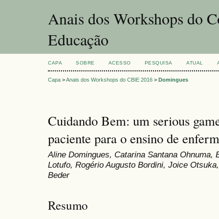
Anais dos Workshops do Co
Educação
CAPA
SOBRE
ACESSO
PESQUISA
ATUAL
Capa
>
Anais dos Workshops do CBIE 2016
>
Domingues
Cuidando Bem: um serious game
paciente para o ensino de enfe
Aline Domingues, Catarina Santana Ohnuma, B
Lotufo, Rogério Augusto Bordini, Joice Otsuk
Beder
Resumo