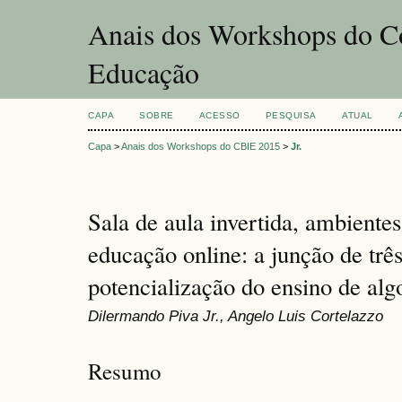
Anais dos Workshops do Co
Educação
CAPA
SOBRE
ACESSO
PESQUISA
ATUAL
Capa
>
Anais dos Workshops do CBIE 2015
>
Jr.
Sala de aula invertida, ambiente
educação online: a junção de trê
potencialização do ensino de alg
Dilermando Piva Jr., Angelo Luis Cortelazzo
Resumo