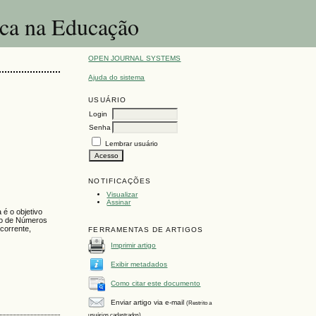
ica na Educação
OPEN JOURNAL SYSTEMS
Ajuda do sistema
USUÁRIO
Login
Senha
Lembrar usuário
NOTIFICAÇÕES
Visualizar
Assinar
é o objetivo
são de Números
corrente,
FERRAMENTAS DE ARTIGOS
Imprimir artigo
Exibir metadados
Como citar este documento
Enviar artigo via e-mail
(Restrito a
usuários cadastrados)