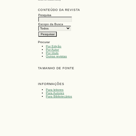
CONTEÚDO DA REVISTA
Pesquisa
Escopo da Busca
Procurar
Por Edição
Por Autor
Por título
Outras revistas
TAMANHO DE FONTE
INFORMAÇÕES
Para leitores
Para Autores
Para Bibliotecários