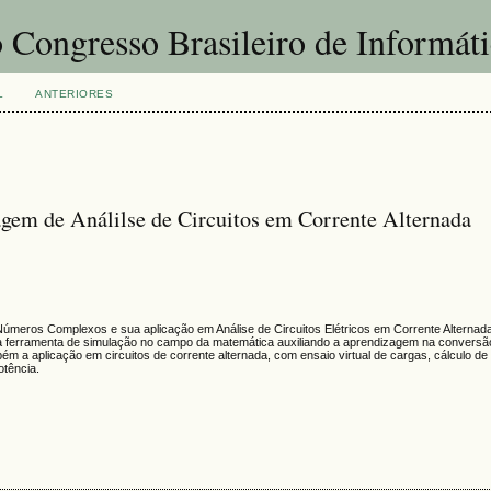
 Congresso Brasileiro de Informát
L
ANTERIORES
gem de Análilse de Circuitos em Corrente Alternada
úmeros Complexos e sua aplicação em Análise de Circuitos Elétricos em Corrente Alternada 
r uma ferramenta de simulação no campo da matemática auxiliando a aprendizagem na conver
 a aplicação em circuitos de corrente alternada, com ensaio virtual de cargas, cálculo de 
otência.