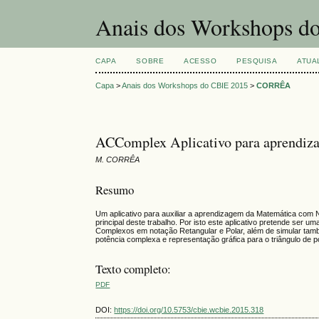
Anais dos Workshops do
CAPA
SOBRE
ACESSO
PESQUISA
ATUA
Capa
>
Anais dos Workshops do CBIE 2015
>
CORRÊA
ACComplex Aplicativo para aprendiza
M. CORRÊA
Resumo
Um aplicativo para auxiliar a aprendizagem da Matemática com N
principal deste trabalho. Por isto este aplicativo pretende se
Complexos em notação Retangular e Polar, além de simular também
potência complexa e representação gráfica para o triângulo de p
Texto completo:
PDF
DOI:
https://doi.org/10.5753/cbie.wcbie.2015.318