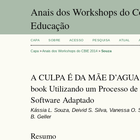
Anais dos Workshops do Co
Educação
CAPA
SOBRE
ACESSO
PESQUISA
ATUAL
Capa
>
Anais dos Workshops do CBIE 2014
>
Souza
A CULPA É DA MÃE D’AGUA: C
book Utilizando um Processo de
Software Adaptado
Kássia L. Souza, Deivid S. Silva, Vanessa O. S
B. Geller
Resumo