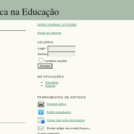
ica na Educação
OPEN JOURNAL SYSTEMS
Ajuda do sistema
USUÁRIO
Login
Senha
Lembrar usuário
NOTIFICAÇÕES
Visualizar
Assinar
FERRAMENTAS DE ARTIGOS
Imprimir artigo
Exibir metadados
Como citar este documento
Enviar artigo via e-mail
(Restrito a
usuários cadastrados)