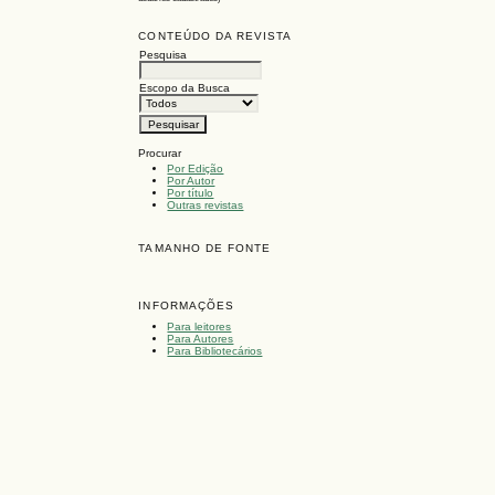
CONTEÚDO DA REVISTA
Pesquisa
Escopo da Busca
Procurar
Por Edição
Por Autor
Por título
Outras revistas
TAMANHO DE FONTE
INFORMAÇÕES
Para leitores
Para Autores
Para Bibliotecários