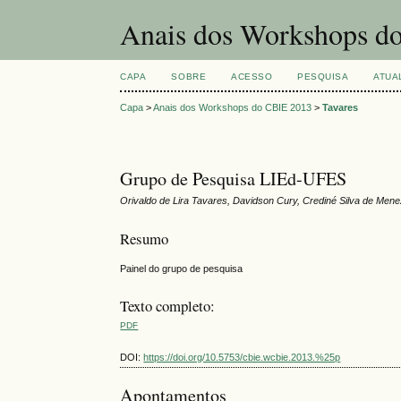
Anais dos Workshops do
CAPA
SOBRE
ACESSO
PESQUISA
ATUA
Capa
>
Anais dos Workshops do CBIE 2013
>
Tavares
Grupo de Pesquisa LIEd-UFES
Orivaldo de Lira Tavares, Davidson Cury, Crediné Silva de Men
Resumo
Painel do grupo de pesquisa
Texto completo:
PDF
DOI:
https://doi.org/10.5753/cbie.wcbie.2013.%25p
Apontamentos