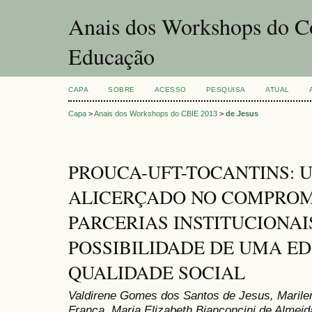
Anais dos Workshops do Co
Educação
CAPA
SOBRE
ACESSO
PESQUISA
ATUAL
Capa
>
Anais dos Workshops do CBIE 2013
>
de Jesus
PROUCA-UFT-TOCANTINS: 
ALICERÇADO NO COMPROM
PARCERIAS INSTITUCIONAI
POSSIBILIDADE DE UMA E
QUALIDADE SOCIAL
Valdirene Gomes dos Santos de Jesus, Marile
França, Maria Elizabeth Bianconcini de Almeid