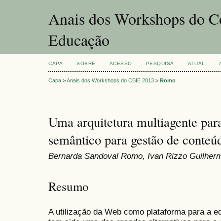
Anais dos Workshops do Co
Educação
CAPA
SOBRE
ACESSO
PESQUISA
ATUAL
Capa
>
Anais dos Workshops do CBIE 2013
>
Romo
Uma arquitetura multiagente par
semântico para gestão de conteú
Bernarda Sandoval Romo, Ivan Rizzo Guilher
Resumo
A utilização da Web como plataforma para a ed