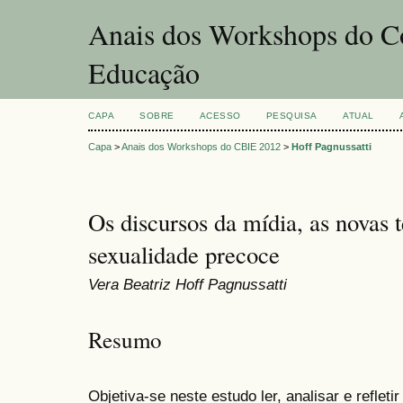
Anais dos Workshops do Co
Educação
CAPA
SOBRE
ACESSO
PESQUISA
ATUAL
Capa
>
Anais dos Workshops do CBIE 2012
>
Hoff Pagnussatti
Os discursos da mídia, as novas 
sexualidade precoce
Vera Beatriz Hoff Pagnussatti
Resumo
Objetiva-se neste estudo ler, analisar e refleti