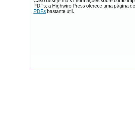
Caso deseje mais informações sobre como impri
PDFs, a Highwire Press oferece uma página d
PDFs
bastante útil.