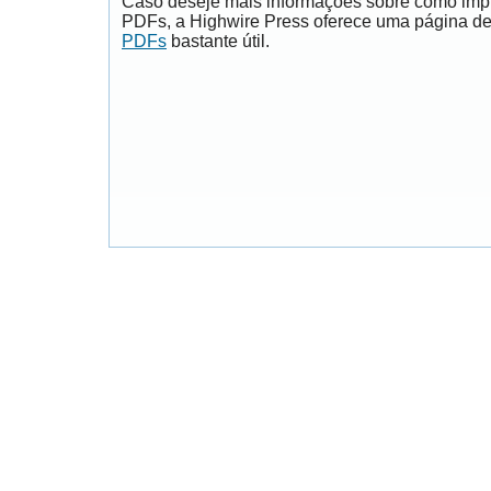
Caso deseje mais informações sobre como impri
PDFs, a Highwire Press oferece uma página d
PDFs
bastante útil.