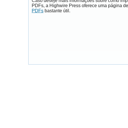
Caso deseje mais informações sobre como impri
PDFs, a Highwire Press oferece uma página d
PDFs
bastante útil.