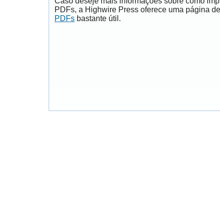
Caso deseje mais informações sobre como impri
PDFs, a Highwire Press oferece uma página d
PDFs
bastante útil.