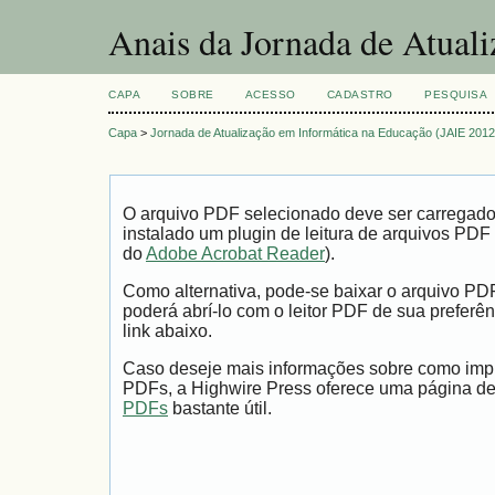
Anais da Jornada de Atual
CAPA
SOBRE
ACESSO
CADASTRO
PESQUISA
Capa
>
Jornada de Atualização em Informática na Educação (JAIE 2012
O arquivo PDF selecionado deve ser carregad
instalado um plugin de leitura de arquivos PDF
do
Adobe Acrobat Reader
).
Como alternativa, pode-se baixar o arquivo PD
poderá abrí-lo com o leitor PDF de sua preferên
link abaixo.
Caso deseje mais informações sobre como impri
PDFs, a Highwire Press oferece uma página d
PDFs
bastante útil.