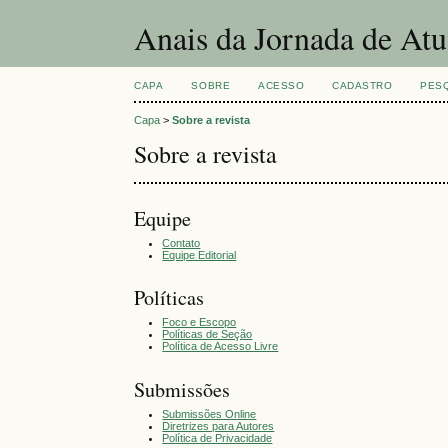
Anais da Jornada de At
CAPA
SOBRE
ACESSO
CADASTRO
PES
Capa
>
Sobre a revista
Sobre a revista
Equipe
Contato
Equipe Editorial
Políticas
Foco e Escopo
Políticas de Seção
Política de Acesso Livre
Submissões
Submissões Online
Diretrizes para Autores
Política de Privacidade