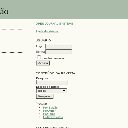
ção
OPEN JOURNAL SYSTEMS
Ajuda do sistema
USUÁRIO
Login
Senha
Lembrar usuário
CONTEÚDO DA REVISTA
Pesquisa
Escopo da Busca
Procurar
Por Edição
Por Autor
Por título
Outras revistas