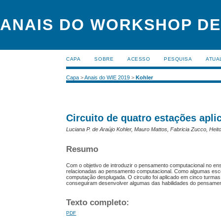
ANAIS DO WORKSHOP DE
CAPA
SOBRE
ACESSO
PESQUISA
ATUA
Capa
>
Anais do WIE 2019
>
Kohler
Circuito de quatro estações ap
Luciana P. de Araújo Kohler, Mauro Mattos, Fabricia Zucco, Heit
Resumo
Com o objetivo de introduzir o pensamento computacional no ens
relacionadas ao pensamento computacional. Como algumas escola
computação desplugada. O circuito foi aplicado em cinco turmas
conseguiram desenvolver algumas das habilidades do pensamen
Texto completo:
PDF