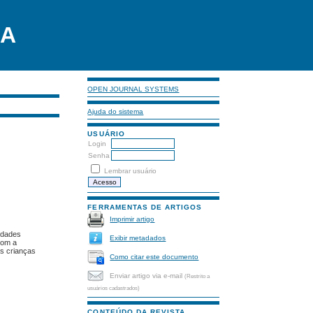
LA
OPEN JOURNAL SYSTEMS
Ajuda do sistema
USUÁRIO
Login
Senha
Lembrar usuário
FERRAMENTAS DE ARTIGOS
Imprimir artigo
vidades
Exibir metadados
com a
as crianças
Como citar este documento
Enviar artigo via e-mail
(Restrito a
usuários cadastrados)
CONTEÚDO DA REVISTA