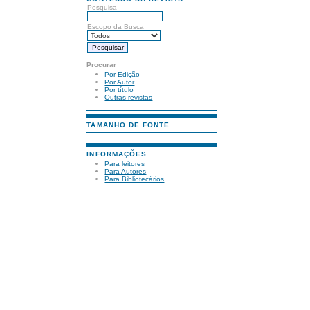
Pesquisa
Escopo da Busca
Procurar
Por Edição
Por Autor
Por título
Outras revistas
TAMANHO DE FONTE
INFORMAÇÕES
Para leitores
Para Autores
Para Bibliotecários