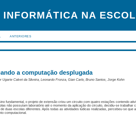
 INFORMÁTICA NA ESCO
L
ANTERIORES
licando a computação desplugada
or Ugarte Calvet da Silveira, Leonardo Fronza, Gian Carlo, Bruno Santos, Jorge Kohn
ino fundamental, o projeto de extensão criou um circuito com quatro estações contendo ati
s não possuíam laboratório até o momento da aplicação do circuito, decidiu-se trabalhar 
 de duas escolas diferentes. Após todas as atividades lúdicas realizadas, percebeu-se que 
to computacional.