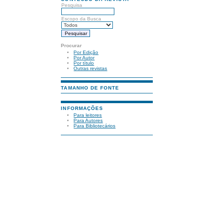
Pesquisa
Escopo da Busca
Procurar
Por Edição
Por Autor
Por título
Outras revistas
TAMANHO DE FONTE
INFORMAÇÕES
Para leitores
Para Autores
Para Bibliotecários