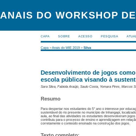
ANAIS DO WORKSHOP DE
CAPA
SOBRE
ACESSO
PESQUISA
ATUA
Capa
>
Anais do WIE 2019
>
Silva
Desenvolvimento de jogos como 
escola pública visando à susten
Sara Silva, Fabiola Araújo, Saulo Costa, Yomara Pires, Marcos S
Resumo
Para despertar nos estudantes do 5° ano o interesse por educaç
sustentável do rio presente no município de Inhangapi, localiz
aula, ao final das atividades os estudantes desenvolveram jog
contribuiu para o processo de ensino e aprendizagem em relaç
corretamente o conteúdo ensinado na construção dos jogos.
Texto completo: