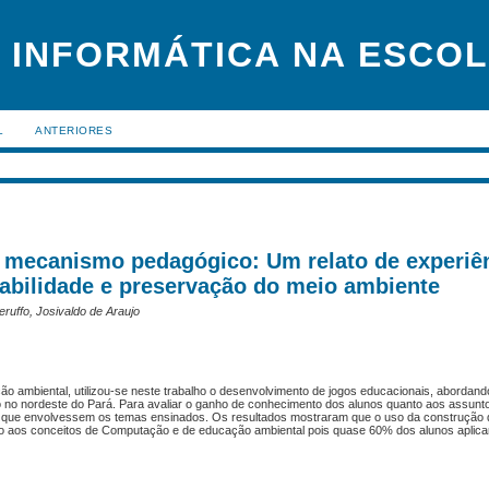
 INFORMÁTICA NA ESCO
L
ANTERIORES
mecanismo pedagógico: Um relato de experiê
tabilidade e preservação do meio ambiente
eruffo, Josivaldo de Araujo
ão ambiental, utilizou-se neste trabalho o desenvolvimento de jogos educacionais, abordand
ado no nordeste do Pará. Para avaliar o ganho de conhecimento dos alunos quanto aos assu
os que envolvessem os temas ensinados. Os resultados mostraram que o uso da construção 
ão aos conceitos de Computação e de educação ambiental pois quase 60% dos alunos aplic