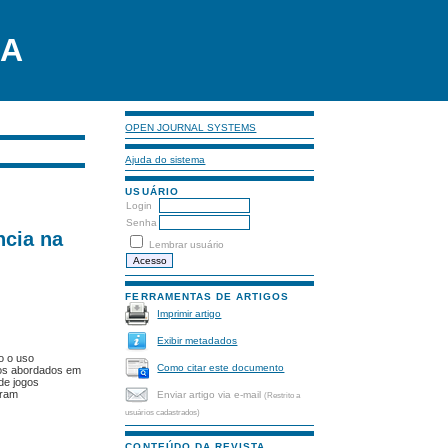
LA
OPEN JOURNAL SYSTEMS
Ajuda do sistema
USUÁRIO
Login
Senha
ncia na
Lembrar usuário
FERRAMENTAS DE ARTIGOS
Imprimir artigo
Exibir metadados
o o uso
Como citar este documento
ntos abordados em
de jogos
aram
Enviar artigo via e-mail
(Restrito a
usuários cadastrados)
CONTEÚDO DA REVISTA