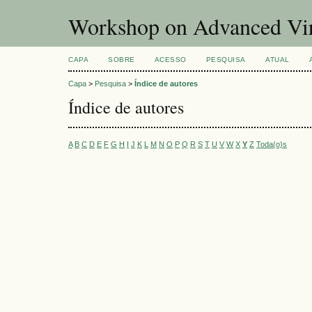
Workshop on Advanced Vir
CAPA
SOBRE
ACESSO
PESQUISA
ATUAL
Capa
>
Pesquisa
>
Índice de autores
Índice de autores
A
B
C
D
E
F
G
H
I
J
K
L
M
N
O
P
Q
R
S
T
U
V
W
X
Y
Z
Toda(o)s