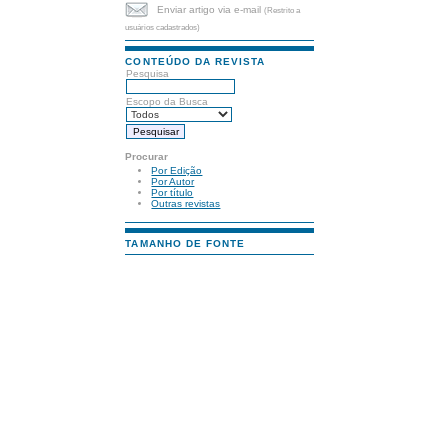
Enviar artigo via e-mail
(Restrito a
usuários cadastrados)
CONTEÚDO DA REVISTA
Pesquisa
Escopo da Busca
Procurar
Por Edição
Por Autor
Por título
Outras revistas
TAMANHO DE FONTE