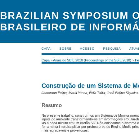
BRAZILIAN SYMPOSIUM O
BRASILEIRO DE INFORMÁ
CAPA
SOBRE
ACESSO
PESQUISA
ATUA
Capa
>
Anais do SBIE 2018 (Proceedings of the SBIE 2018)
>
Fe
Construção de um Sistema de M
Jamerson Felipe, Maria Yanna, Évila Talita, José Fellipe Siqueir
Resumo
No presente trabalho, construímos um Sistema de Monitoramento
inputs do ambiente transformando-os em informações e/ou taref
las a cada minuto em um cartão SD. Nós colocamos o sistema em
ferramenta interdisciplinar por professores do Ensino Médio princi
mais agradáveis e proveitosas.