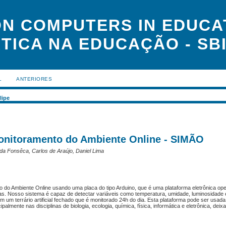
N COMPUTERS IN EDUCAT
TICA NA EDUCAÇÃO - SBI
L
ANTERIORES
lipe
onitoramento do Ambiente Online - SIMÃO
a da Fonsêca, Carlos de Araújo, Daniel Lima
 do Ambiente Online usando uma placa do tipo Arduino, que é uma plataforma eletrônica op
as. Nosso sistema é capaz de detectar variáveis como temperatura, umidade, luminosidade
 um terrário artificial fechado que é monitorado 24h do dia. Esta plataforma pode ser usa
palmente nas disciplinas de biologia, ecologia, química, física, informática e eletrônica, dei