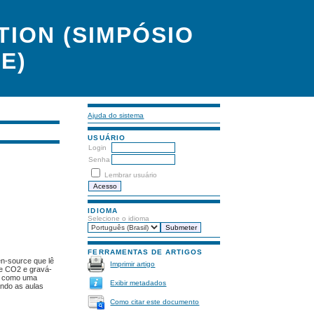
ION (SIMPÓSIO
E)
Ajuda do sistema
USUÁRIO
Login
Senha
Lembrar usuário
IDIOMA
Selecione o idioma
FERRAMENTAS DE ARTIGOS
en-source que lê
Imprimir artigo
 e CO2 e gravá-
da como uma
Exibir metadados
xando as aulas
Como citar este documento