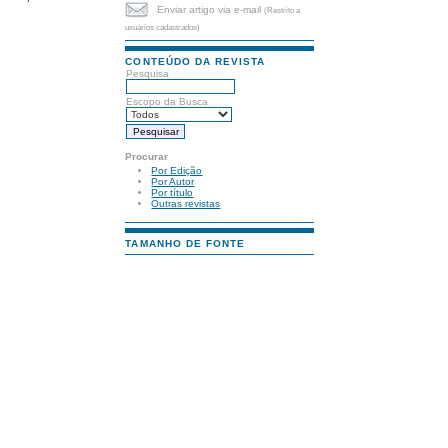
Enviar artigo via e-mail
(Restrito a
usuários cadastrados)
CONTEÚDO DA REVISTA
Pesquisa
Escopo da Busca
Procurar
Por Edição
Por Autor
Por título
Outras revistas
TAMANHO DE FONTE