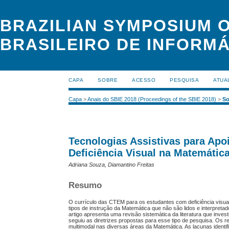
BRAZILIAN SYMPOSIUM O
BRASILEIRO DE INFORMÁ
CAPA
SOBRE
ACESSO
PESQUISA
ATUA
Capa
>
Anais do SBIE 2018 (Proceedings of the SBIE 2018)
>
S
Tecnologias Assistivas para Ap
Deficiência Visual na Matemátic
Adriana Souza, Diamantino Freitas
Resumo
O currículo das CTEM para os estudantes com deficiência visual 
tipos de instrução da Matemática que não são lidos e interpreta
artigo apresenta uma revisão sistemática da literatura que inve
seguiu as diretrizes propostas para esse tipo de pesquisa. Os res
multimodal nas diversas áreas da Matemática. As lacunas identi