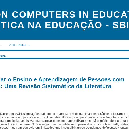
N COMPUTERS IN EDUCAT
TICA NA EDUCAÇÃO - SBI
L
ANTERIORES
ouza
oiar o Ensino e Aprendizagem de Pessoas com
a: Uma Revisão Sistemática da Literatura
apresenta várias limitações, tais como: a ampla simbologia, imagens, gráficos, diagramas, 
dos corretamente pelos leitores de telas, dificultando a compreensão e entendimento desses
stiga tecnologias assistivas para apoiar o ensino e aprendizagem na Matemática desses estud
ultados apresentam 59 tecnologias que possibilitam explorar diversos sentidos: tátil, auditiv
ficadas mostram que existem limitações que impossibilitam os estudantes deficientes visuai