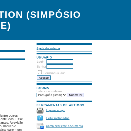
ION (SIMPÓSIO
E)
Ajuda do sistema
USUÁRIO
Login
Senha
Lembrar usuário
IDIOMA
Selecione o idioma
FERRAMENTAS DE ARTIGOS
Imprimir artigo
dentre outros
Exibir metadados
 conteúdos. Esse
antes. A revisão
Como citar este documento
o, háptico e
s alcançarem um