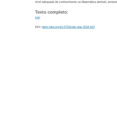
nível adequado de conhecimento na Matemática abrindo, portant
Texto completo:
PDF
DOI:
https://doi.org/10.5753/cbie.sbie.2018.923