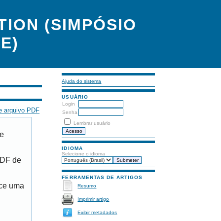
ION (SIMPÓSIO
E)
Ajuda do sistema
USUÁRIO
Login
e arquivo PDF
Senha
Lembrar usuário
de
IDIOMA
Selecione o idioma
PDF de
FERRAMENTAS DE ARTIGOS
ece uma
Resumo
Imprimir artigo
Exibir metadados