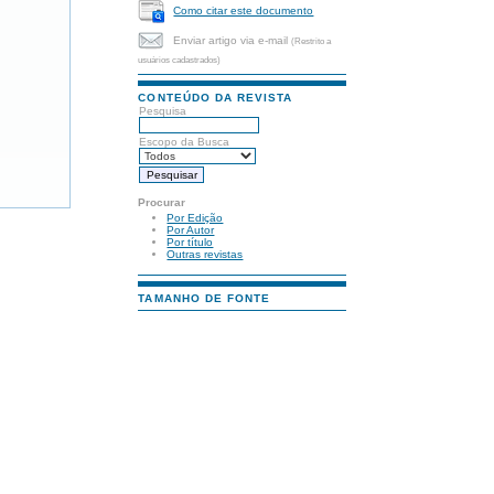
Como citar este documento
Enviar artigo via e-mail
(Restrito a
usuários cadastrados)
CONTEÚDO DA REVISTA
Pesquisa
Escopo da Busca
Procurar
Por Edição
Por Autor
Por título
Outras revistas
TAMANHO DE FONTE