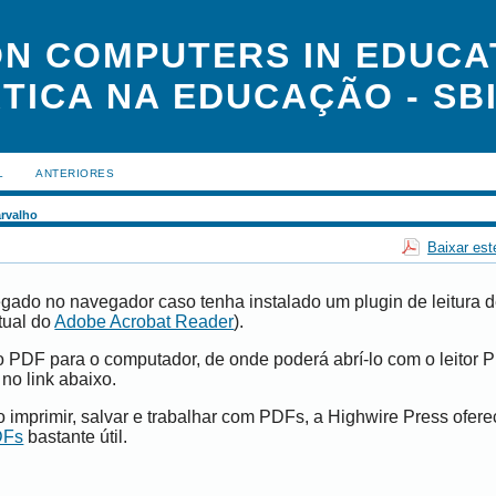
N COMPUTERS IN EDUCAT
TICA NA EDUCAÇÃO - SBI
L
ANTERIORES
rvalho
Baixar est
gado no navegador caso tenha instalado um plugin de leitura 
tual do
Adobe Acrobat Reader
).
vo PDF para o computador, de onde poderá abrí-lo com o leitor 
 no link abaixo.
imprimir, salvar e trabalhar com PDFs, a Highwire Press ofer
DFs
bastante útil.