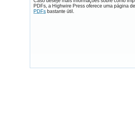
Caso deseje mais informações sobre como impri
PDFs, a Highwire Press oferece uma página d
PDFs
bastante útil.