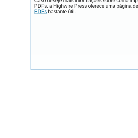
Caso deseje mais informações sobre como impri
PDFs, a Highwire Press oferece uma página d
PDFs
bastante útil.