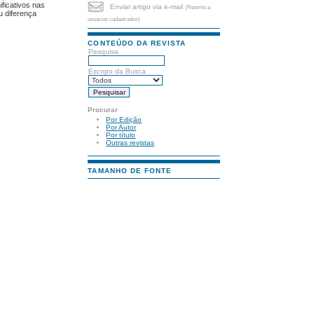
ificativos nas
Enviar artigo via e-mail
(Restrito a
u diferença
usuários cadastrados)
CONTEÚDO DA REVISTA
Pesquisa
Escopo da Busca
Procurar
Por Edição
Por Autor
Por título
Outras revistas
TAMANHO DE FONTE