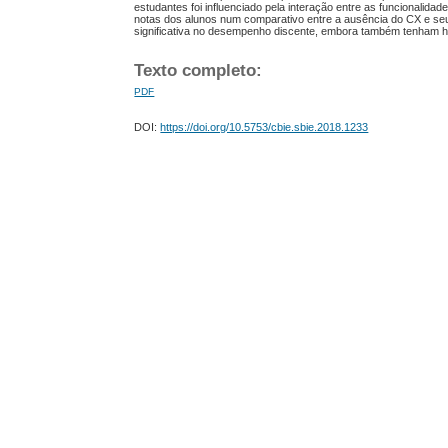
estudantes foi influenciado pela interação entre as funcionalid
notas dos alunos num comparativo entre a ausência do CX e se
significativa no desempenho discente, embora também tenham h
Texto completo:
PDF
DOI:
https://doi.org/10.5753/cbie.sbie.2018.1233