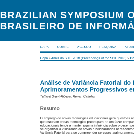
BRAZILIAN SYMPOSIUM O
BRASILEIRO DE INFORMÁ
CAPA
SOBRE
ACESSO
PESQUISA
ATUA
Capa
>
Anais do SBIE 2018 (Proceedings of the SBIE 2018)
>
Br
Análise de Variância Fatorial d
Aprimoramentos Progressivos e
Taffarel Brant-Ribeiro, Renan Cattelan
Resumo
O emprego de novas tecnologias educacionais gera questões ac
que estudam essas tecnologias preocupam-se em fazer compara
educacionais tende a manter alguma influência sobre o desemp
se organizar a visibilidade de novas funcionalidades acrescen
Variância Fatorial para se compreender se esses aprimoramento