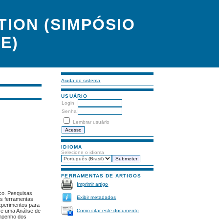
ION (SIMPÓSIO
E)
Ajuda do sistema
USUÁRIO
Login
Senha
Lembrar usuário
e
IDIOMA
Selecione o idioma
FERRAMENTAS DE ARTIGOS
Imprimir artigo
co. Pesquisas
Exibir metadados
as ferramentas
xperimentos para
Como citar este documento
se uma Análise de
empenho dos