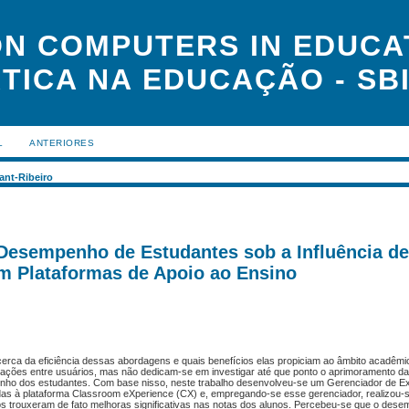
N COMPUTERS IN EDUCAT
TICA NA EDUCAÇÃO - SBI
L
ANTERIORES
ant-Ribeiro
o Desempenho de Estudantes sob a Influência d
m Plataformas de Apoio ao Ensino
erca da eficiência dessas abordagens e quais benefícios elas propiciam ao âmbito acadêmi
ções entre usuários, mas não dedicam-se em investigar até que ponto o aprimoramento d
enho dos estudantes. Com base nisso, neste trabalho desenvolveu-se um Gerenciador de E
tadas à plataforma Classroom eXperience (CX) e, empregando-se esse gerenciador, realizou-
s trouxeram de fato melhoras significativas nas notas dos alunos. Percebeu-se que o des