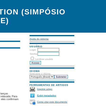
ION (SIMPÓSIO
E)
Ajuda do sistema
USUÁRIO
Login
Senha
Lembrar usuário
IDIOMA
Selecione o idioma
FERRAMENTAS DE ARTIGOS
Imprimir artigo
rianças
Exibir metadados
 relaxada. Para
s, eles confirmam
Como citar este documento