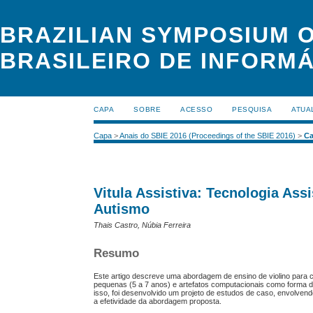
BRAZILIAN SYMPOSIUM O
BRASILEIRO DE INFORMÁ
CAPA
SOBRE
ACESSO
PESQUISA
ATUA
Capa
>
Anais do SBIE 2016 (Proceedings of the SBIE 2016)
>
Ca
Vitula Assistiva: Tecnologia Ass
Autismo
Thais Castro, Núbia Ferreira
Resumo
Este artigo descreve uma abordagem de ensino de violino para cr
pequenas (5 a 7 anos) e artefatos computacionais como forma d
isso, foi desenvolvido um projeto de estudos de caso, envolvendo
a efetividade da abordagem proposta.