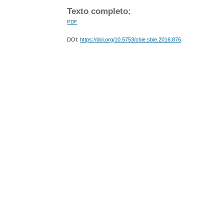
Texto completo:
PDF
DOI:
https://doi.org/10.5753/cbie.sbie.2016.876