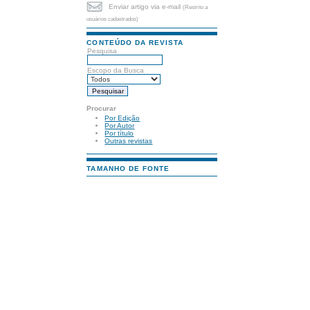
Enviar artigo via e-mail
(Restrito a
usuários cadastrados)
CONTEÚDO DA REVISTA
Pesquisa
Escopo da Busca
Procurar
Por Edição
Por Autor
Por título
Outras revistas
TAMANHO DE FONTE