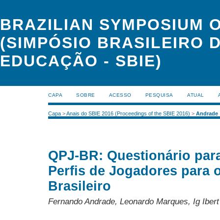
BRAZILIAN SYMPOSIUM 
(SIMPÓSIO BRASILEIRO 
EDUCAÇÃO - SBIE)
CAPA
SOBRE
ACESSO
PESQUISA
ATUAL
Capa
>
Anais do SBIE 2016 (Proceedings of the SBIE 2016)
>
Andrade
QPJ-BR: Questionário para
Perfis de Jogadores para 
Brasileiro
Fernando Andrade, Leonardo Marques, Ig Ibert B