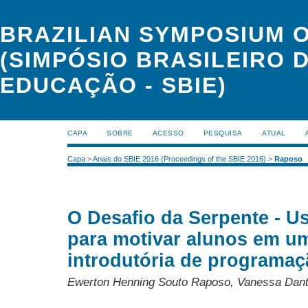
BRAZILIAN SYMPOSIUM 
(SIMPÓSIO BRASILEIRO 
EDUCAÇÃO - SBIE)
CAPA
SOBRE
ACESSO
PESQUISA
ATUAL
Capa
>
Anais do SBIE 2016 (Proceedings of the SBIE 2016)
>
Raposo
O Desafio da Serpente - U
para motivar alunos em um
introdutória de programaç
Ewerton Henning Souto Raposo, Vanessa Dan