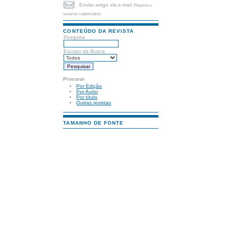
Enviar artigo via e-mail
(Restrito a
usuários cadastrados)
CONTEÚDO DA REVISTA
Pesquisa
Escopo da Busca
Procurar
Por Edição
Por Autor
Por título
Outras revistas
TAMANHO DE FONTE