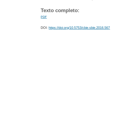
Texto completo:
PDF
DOI:
https://doi.org/10.5753/cbie.sbie.2016.567