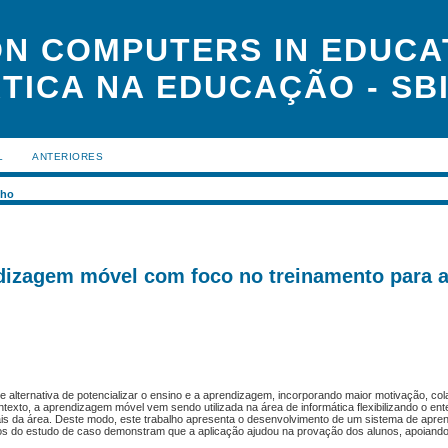
N COMPUTERS IN EDUCAT
TICA NA EDUCAÇÃO - SBI
L
ANTERIORES
lho
izagem móvel com foco no treinamento para 
lternativa de potencializar o ensino e a aprendizagem, incorporando maior motivação, co
ntexto, a aprendizagem móvel vem sendo utilizada na área de informática flexibilizando o en
ais da área. Deste modo, este trabalho apresenta o desenvolvimento de um sistema de apr
os do estudo de caso demonstram que a aplicação ajudou na provação dos alunos, apoiando e