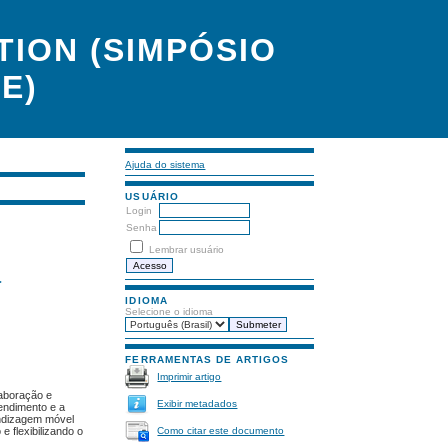
ION (SIMPÓSIO
E)
Ajuda do sistema
USUÁRIO
Login
Senha
Lembrar usuário
a
IDIOMA
Selecione o idioma
FERRAMENTAS DE ARTIGOS
Imprimir artigo
laboração e
Exibir metadados
tendimento e a
endizagem móvel
Como citar este documento
 flexibilizando o