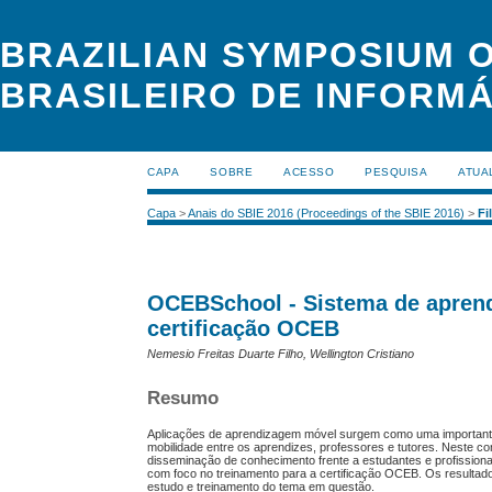
BRAZILIAN SYMPOSIUM O
BRASILEIRO DE INFORMÁ
CAPA
SOBRE
ACESSO
PESQUISA
ATUA
Capa
>
Anais do SBIE 2016 (Proceedings of the SBIE 2016)
>
Fi
OCEBSchool - Sistema de aprend
certificação OCEB
Nemesio Freitas Duarte Filho, Wellington Cristiano
Resumo
Aplicações de aprendizagem móvel surgem como uma importante a
mobilidade entre os aprendizes, professores e tutores. Neste co
disseminação de conhecimento frente a estudantes e profission
com foco no treinamento para a certificação OCEB. Os resultad
estudo e treinamento do tema em questão.