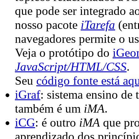
que pode ser integrado 
nosso pacote
iTarefa
(ent
navegadores permite o us
Veja o protótipo do
iGeo
JavaScript/HTML/CSS
.
Seu
código fonte está aq
iGraf
: sistema ensino de 
também é um
iMA
.
iCG
: é outro
iMA
que pro
aprendizado dos princípi