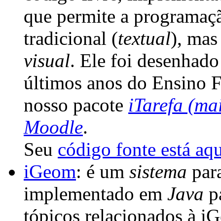
que permite a programaç
tradicional (
textual
), ma
visual
. Ele foi desenhado 
últimos anos do Ensino Fu
nosso pacote
iTarefa (mai
Moodle
.
Seu
código fonte está aq
iGeom
: é um
sistema
par
implementado em
Java
pa
tópicos relacionados à i