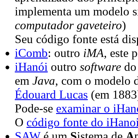
implementa um modelo s
computador gaveteiro
)
Seu código fonte está dis
iComb
: outro
iMA
, este 
iHanói
outro
software
do 
em
Java
, com o modelo d
Édouard Lucas
(em 1883
Pode-se
examinar o iHan
O
código fonte do iHanoi
SAW
é um
S
istema de
A