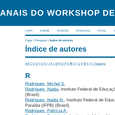
ANAIS DO WORKSHOP DE
CAPA
SOBRE
ACESSO
PESQUISA
ATUAL
Capa
>
Pesquisa
>
Índice de autores
Índice de autores
A
B
C
D
E
F
G
H
I
J
K
L
M
N
O
P
Q
R
S
T
U
V
W
X
Y
Z
Toda(o)s
R
Rodrigues, Michel S.
Rodrigues, Nadja
, Instituto Federal de Educaç
(Brasil)
Rodrigues, Nadja N.
, Instituto Federal de Edu
Paraíba (IFPB) (Brasil)
Rodrigues, Patrícia A.