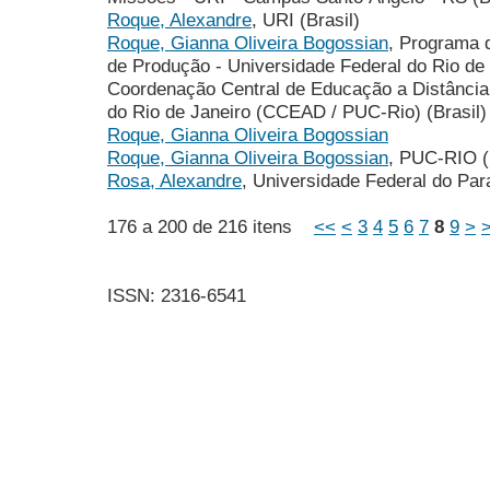
Roque, Alexandre
, URI (Brasil)
Roque, Gianna Oliveira Bogossian
, Programa 
de Produção - Universidade Federal do Rio d
Coordenação Central de Educação a Distância 
do Rio de Janeiro (CCEAD / PUC-Rio) (Brasil)
Roque, Gianna Oliveira Bogossian
Roque, Gianna Oliveira Bogossian
, PUC-RIO (
Rosa, Alexandre
, Universidade Federal do Para
176 a 200 de 216 itens
<<
<
3
4
5
6
7
8
9
>
ISSN: 2316-6541