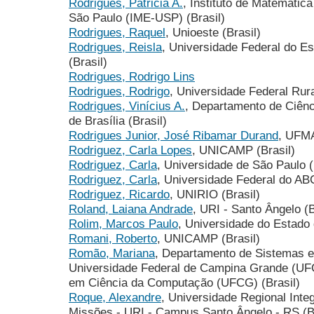
Rodrigues, Patricia A.
, Instituto de Matemática
São Paulo (IME-USP) (Brasil)
Rodrigues, Raquel
, Unioeste (Brasil)
Rodrigues, Reisla
, Universidade Federal do E
(Brasil)
Rodrigues, Rodrigo Lins
Rodrigues, Rodrigo
, Universidade Federal Rur
Rodrigues, Vinícius A.
, Departamento de Ciên
de Brasília (Brasil)
Rodrigues Junior, José Ribamar Durand
, UFMA
Rodriguez, Carla Lopes
, UNICAMP (Brasil)
Rodriguez, Carla
, Universidade de São Paulo (
Rodriguez, Carla
, Universidade Federal do AB
Rodriguez, Ricardo
, UNIRIO (Brasil)
Roland, Laiana Andrade
, URI - Santo Ângelo (B
Rolim, Marcos Paulo
, Universidade do Estado 
Romani, Roberto
, UNICAMP (Brasil)
Romão, Mariana
, Departamento de Sistemas 
Universidade Federal de Campina Grande (U
em Ciência da Computação (UFCG) (Brasil)
Roque, Alexandre
, Universidade Regional Inte
Missões - URI - Campus Santo Ângelo - RS (Br