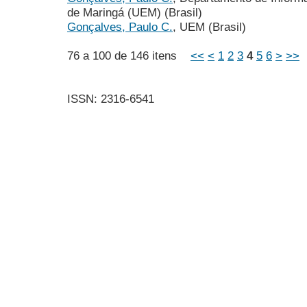
de Maringá (UEM) (Brasil)
Gonçalves, Paulo C.
, UEM (Brasil)
76 a 100 de 146 itens
<<
<
1
2
3
4
5
6
>
>>
ISSN: 2316-6541