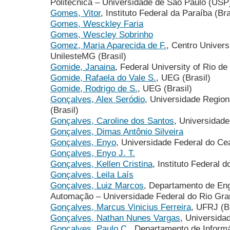
Politécnica – Universidade de São Paulo (USP)
Gomes, Vitor
, Instituto Federal da Paraíba (Bra
Gomes, Wesckley Faria
Gomes, Wescley Sobrinho
Gomez, Maria Aparecida de F.
, Centro Univers
UnilesteMG (Brasil)
Gomide, Janaina
, Federal University of Rio de 
Gomide, Rafaela do Vale S.
, UEG (Brasil)
Gomide, Rodrigo de S.
, UEG (Brasil)
Gonçalves, Alex Seródio
, Universidade Region
(Brasil)
Gonçalves, Caroline dos Santos
, Universidade 
Gonçalves, Dimas Antônio Silveira
Gonçalves, Enyo
, Universidade Federal do Cea
Gonçalves, Enyo J. T.
Gonçalves, Kellen Cristina
, Instituto Federal d
Gonçalves, Leila Laís
Gonçalves, Luiz Marcos
, Departamento de En
Automação – Universidade Federal do Rio Gra
Gonçalves, Marcus Vinicius Ferreira
, UFRJ (Br
Gonçalves, Nathan Nunes Vargas
, Universida
Gonçalves, Paulo C.
, Departamento de Informá