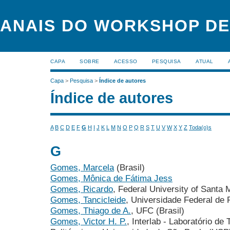
ANAIS DO WORKSHOP DE
CAPA
SOBRE
ACESSO
PESQUISA
ATUAL
Capa
>
Pesquisa
>
Índice de autores
Índice de autores
A
B
C
D
E
F
G
H
I
J
K
L
M
N
O
P
Q
R
S
T
U
V
W
X
Y
Z
Toda(o)s
G
Gomes, Marcela
(Brasil)
Gomes, Mônica de Fátima Jess
Gomes, Ricardo
, Federal University of Santa M
Gomes, Tancicleide
, Universidade Federal de
Gomes, Thiago de A.
, UFC (Brasil)
Gomes, Victor H. P.
, Interlab - Laboratório de