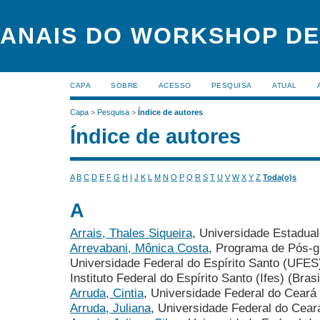
ANAIS DO WORKSHOP DE
CAPA
SOBRE
ACESSO
PESQUISA
ATUAL
Capa
>
Pesquisa
>
Índice de autores
Índice de autores
A
B
C
D
E
F
G
H
I
J
K
L
M
N
O
P
Q
R
S
T
U
V
W
X
Y
Z
Toda(o)s
A
Arrais, Thales Siqueira
, Universidade Estadual
Arrevabani, Mônica Costa
, Programa de Pós-
Universidade Federal do Espírito Santo (UFES
Instituto Federal do Espírito Santo (Ifes) (Brasi
Arruda, Cintia
, Universidade Federal do Ceará 
Arruda, Juliana
, Universidade Federal do Cear