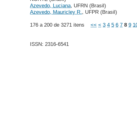
Azevedo, Luciana
, UFRN (Brasil)
Azevedo, Mauricley R.
, UFPR (Brasil)
176 a 200 de 3271 itens
<<
<
3
4
5
6
7
8
9
1
ISSN: 2316-6541