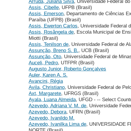
Arruda, Juliana Silva
, Universidade Federal do
Assis, Cibelle
, UFPB (Brasil)
Assis, Emerson
, Departamento de Ciências Ex
Paraíba (UFPB) (Brasil)
Assis, Ewerton Carlos
, Universidade Federal 
Assis, Rosângela de
, Escola Municipal de En
Miotti (Brasil)
Assis, Tenilson de
, Universidade Federal de Al
Assunção, Breno S. B.
, UCB (Brasil)
Assunção, Oto
, Universidade Federal de Minas
Auceli, Pedro
, UTFPR (Brasil)
Augusto Junior, Roberto Gonçalves
Auler, Karen A. S.
Avancini, Régia
Avila, Christiano
, Universidade Federal de Pelo
Axt, Margarete
, UFRGS (Brasil)
Ayala, Luana Almeida
, UFGD - -- Select Countr
Azevedo, Adriana V. M. de
, Universidade Feder
Azevedo, Debora
, UFRN (Brasil)
Azevedo, Ivanildo M.
Azevedo, Ivanilka Lima de
, UNIVERSIDADE 
NORTE (Brasil)